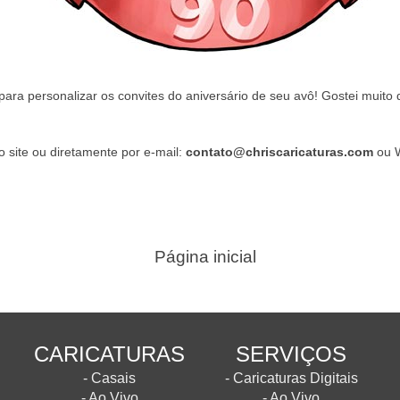
ara personalizar os convites do aniversário de seu avô! Gostei muito 
o site ou diretamente por e-mail:
contato@chriscaricaturas.com
ou 
Página inicial
CARICATURAS
SERVIÇOS
- Casais
- Caricaturas Digitais
- Ao Vivo
- Ao Vivo