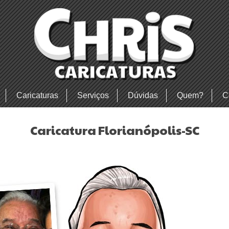
Caricaturas
Serviços
Dúvidas
Quem?
C
Caricatura Florianópolis-SC