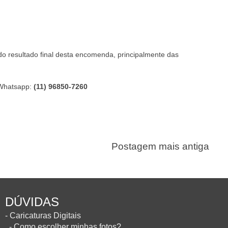
do resultado final desta encomenda, principalmente das
Whatsapp:
(11) 96850-7260
Postagem mais antiga
DÚVIDAS
- Caricaturas Digitais
- Como escolher minhas fotos?