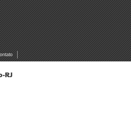
ontato
o-RJ