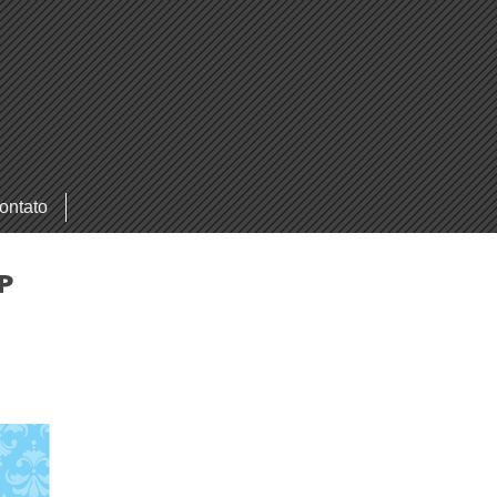
ontato
P