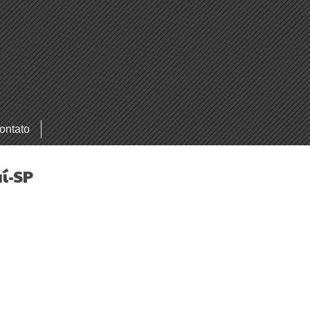
ontato
í-SP