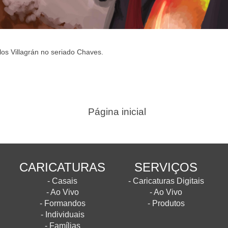
los Villagrán no seriado Chaves.
Página inicial
CARICATURAS
SERVIÇOS
- Casais
- Caricaturas Digitais
- Ao Vivo
- Ao Vivo
- Formandos
- Produtos
- Individuais
- Famílias